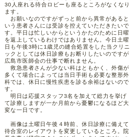
30人座れる待合ロビーも座るところがなくなり
ます。
お願いなのですがずっと前から異常があると
いう患者さんには受診を控えていただきたいで
す。平日は忙しいからというかたのために日曜
を返上しているわけではありません。今日土曜
日も午後3時に1歳児の縫合処置をした当クリニ
ックとしては休日診療もお断りしたいのですが
広島市医師会の仕事で断れません。
救急患者さんが少ない科はともかく、外傷が
多くて場合によっては当日手術も必要な整形外
科では、休日に慢性疾患を診る余裕はないので
す。
明日は応援スタッフ3名を加えて総力を挙げ
て診療しますが一か月前から憂鬱になるほど大
変な一日です。
画像は土曜日午後４時前、休日診療に備えて
待合室のレイアウトを変更しているところ。院