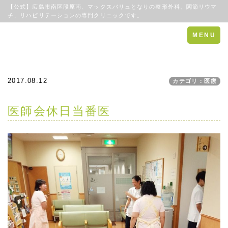
【公式】広島市南区段原南、マックスバリュとなりの整形外科、関節リウマ
チ、リハビリテーションの専門クリニックです。
Toggle
MENU
navigation
2017.08.12
カテゴリ：医療
医師会休日当番医