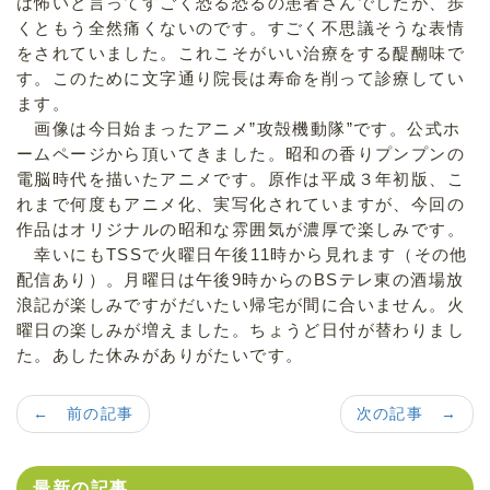
は怖いと言ってすごく恐る恐るの患者さんでしたが、歩
くともう全然痛くないのです。すごく不思議そうな表情
をされていました。これこそがいい治療をする醍醐味で
す。このために文字通り院長は寿命を削って診療してい
ます。
画像は今日始まったアニメ”攻殻機動隊”です。公式ホ
ームページから頂いてきました。昭和の香りプンプンの
電脳時代を描いたアニメです。原作は平成３年初版、こ
れまで何度もアニメ化、実写化されていますが、今回の
作品はオリジナルの昭和な雰囲気が濃厚で楽しみです。
幸いにもTSSで火曜日午後11時から見れます（その他
配信あり）。月曜日は午後9時からのBSテレ東の酒場放
浪記が楽しみですがだいたい帰宅が間に合いません。火
曜日の楽しみが増えました。ちょうど日付が替わりまし
た。あした休みがありがたいです。
← 前の記事
次の記事 →
最新の記事