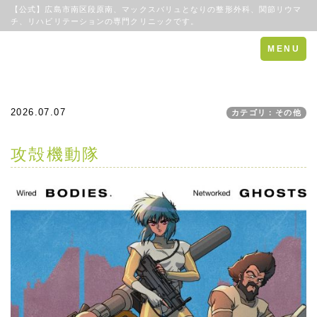
【公式】広島市南区段原南、マックスバリュとなりの整形外科、関節リウマ
チ、リハビリテーションの専門クリニックです。
Toggle
MENU
navigation
2026.07.07
カテゴリ：その他
攻殻機動隊