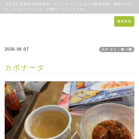
【公式】広島市南区段原南、マックスバリュとなりの整形外科、関節リウマ
チ、リハビリテーションの専門クリニックです。
Toggle
MENU
navigation
2026.06.07
カテゴリ：食べ物
カポナータ