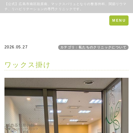
【公式】広島市南区段原南、マックスバリュとなりの整形外科、関節リウマ
チ、リハビリテーションの専門クリニックです。
Toggle
MENU
navigation
2026.05.27
カテゴリ：私たちのクリニックについて
ワックス掛け