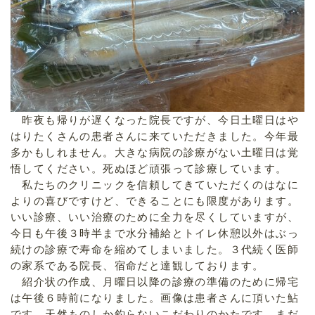
昨夜も帰りが遅くなった院長ですが、今日土曜日はや
はりたくさんの患者さんに来ていただきました。今年最
多かもしれません。大きな病院の診療がない土曜日は覚
悟してください。死ぬほど頑張って診療しています。
私たちのクリニックを信頼してきていただくのはなに
よりの喜びですけど、できることにも限度があります。
いい診療、いい治療のために全力を尽くしていますが、
今日も午後３時半まで水分補給とトイレ休憩以外はぶっ
続けの診療で寿命を縮めてしまいました。３代続く医師
の家系である院長、宿命だと達観しております。
紹介状の作成、月曜日以降の診療の準備のために帰宅
は午後６時前になりました。画像は患者さんに頂いた鮎
です。天然ものしか釣らないこだわりのかたです。まだ