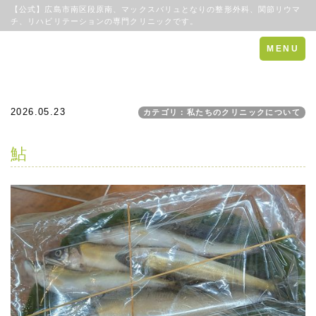
【公式】広島市南区段原南、マックスバリュとなりの整形外科、関節リウマ
チ、リハビリテーションの専門クリニックです。
Toggle
MENU
navigation
2026.05.23
カテゴリ：私たちのクリニックについて
鮎