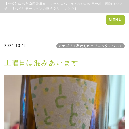
【公式】広島市南区段原南、マックスバリュとなりの整形外科、関節リウマ
チ、リハビリテーションの専門クリニックです。
Toggle
MENU
navigation
2024.10.19
カテゴリ：私たちのクリニックについて
土曜日は混みあいます